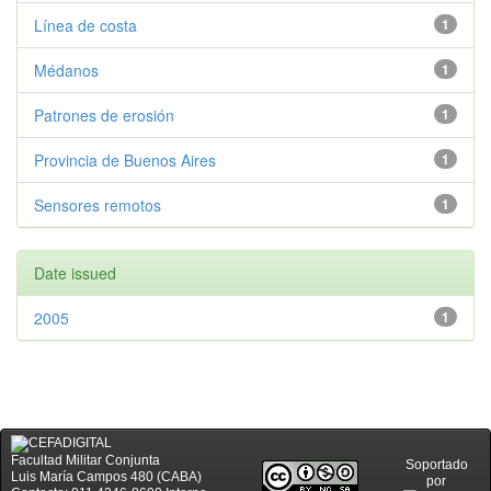
Línea de costa
1
Médanos
1
Patrones de erosión
1
Provincia de Buenos Aires
1
Sensores remotos
1
Date issued
2005
1
Facultad Militar Conjunta
Soportado
Luis María Campos 480 (CABA)
por