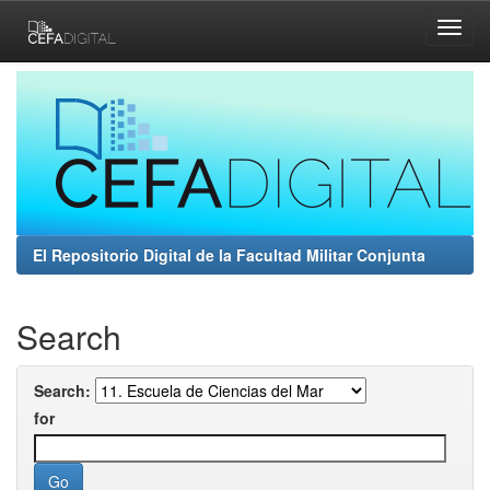
Skip
navigation
El Repositorio Digital de la Facultad Militar Conjunta
Search
Search:
for