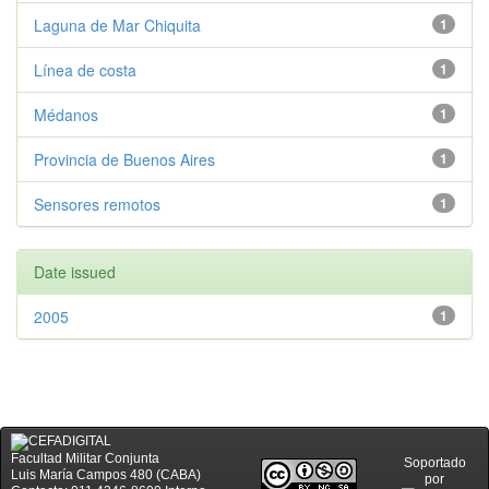
Laguna de Mar Chiquita
1
Línea de costa
1
Médanos
1
Provincia de Buenos Aires
1
Sensores remotos
1
Date issued
2005
1
Facultad Militar Conjunta
Soportado
Luis María Campos 480 (CABA)
por