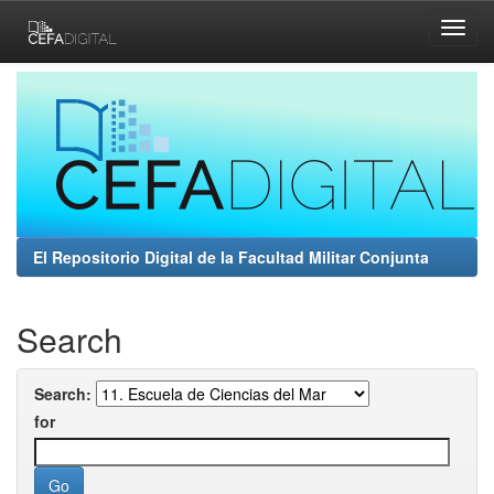
Skip
navigation
El Repositorio Digital de la Facultad Militar Conjunta
Search
Search:
for