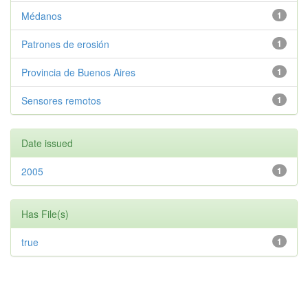
Médanos
1
Patrones de erosión
1
Provincia de Buenos Aires
1
Sensores remotos
1
Date issued
2005
1
Has File(s)
true
1