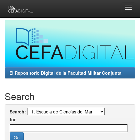
Skip
navigation
El Repositorio Digital de la Facultad Militar Conjunta
Search
Search:
for