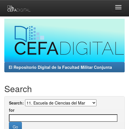
Skip
navigation
El Repositorio Digital de la Facultad Militar Conjunta
Search
Search:
for