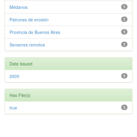
Médanos
1
Patrones de erosión
1
Provincia de Buenos Aires
1
Sensores remotos
1
Date issued
2005
1
Has File(s)
true
1