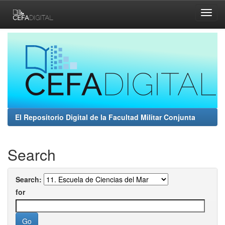
Skip
navigation
El Repositorio Digital de la Facultad Militar Conjunta
Search
Search:
for