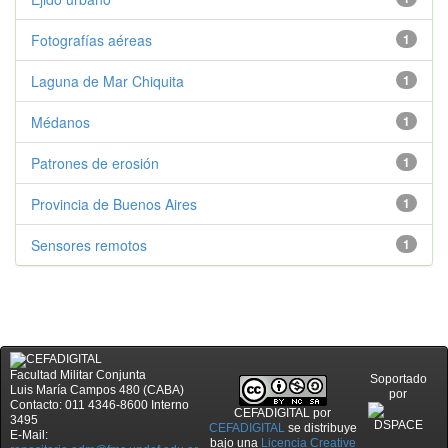
Fotografías aéreas
1
Laguna de Mar Chiquita
1
Médanos
1
Patrones de erosión
1
Provincia de Buenos Aires
1
Sensores remotos
1
Facultad Militar Conjunta
Soportado
Luis María Campos 480 (CABA)
por
Contacto: 011 4346-8600 Interno
CEFADIGITAL
por
3495
CEFADIGITAL
se distribuye
E-Mail:
bajo una
Licencia Creative