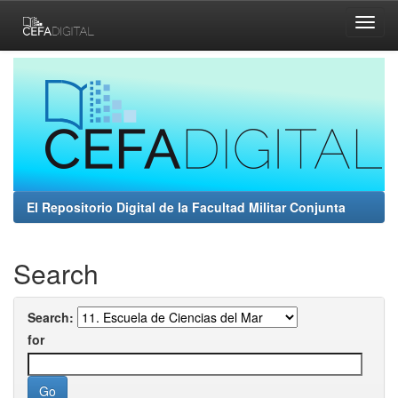
Skip
navigation
El Repositorio Digital de la Facultad Militar Conjunta
Search
Search:
for