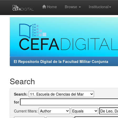
Home
Browse
Institucional
Skip
navigation
El Repositorio Digital de la Facultad Militar Conjunta
Search
Search:
for
Current filters: