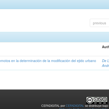
previous
Auth
 remotos en la determinación de la modificación del ejido urbano
De L
And
CEFADIGITAL
por
CEFADIGITAL
se distribuye baj