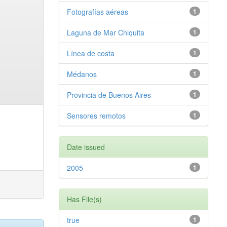
Fotografías aéreas
1
Laguna de Mar Chiquita
1
Línea de costa
1
Médanos
1
Provincia de Buenos Aires
1
Sensores remotos
1
Date issued
2005
1
Has File(s)
true
1