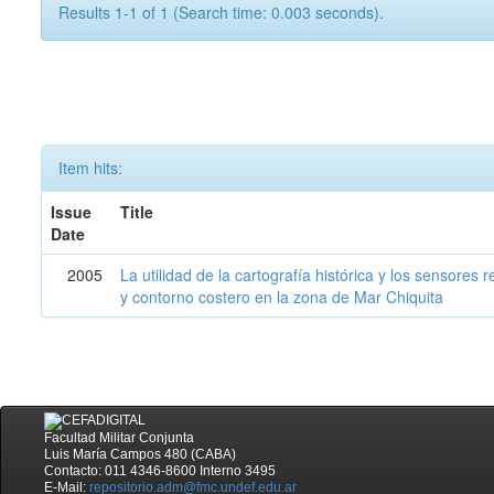
Results 1-1 of 1 (Search time: 0.003 seconds).
Item hits:
Issue
Title
Date
2005
La utilidad de la cartografía histórica y los sensores
y contorno costero en la zona de Mar Chiquita
Facultad Militar Conjunta
Luis María Campos 480 (CABA)
Contacto: 011 4346-8600 Interno 3495
E-Mail:
repositorio.adm@fmc.undef.edu.ar