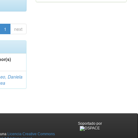
1
next
or(s)
eo, Daniela
rea
Soportado por
o una
Licencia Creative Commons