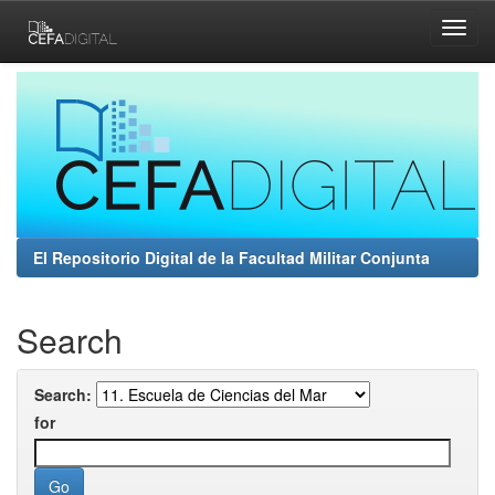
Skip
navigation
El Repositorio Digital de la Facultad Militar Conjunta
Search
Search:
for