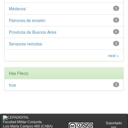
Médanos
1
Patrones de erosión
1
Provincia de Buenos Aires
1
Sensores remotos
1
next >
Has File(s)
true
1
Facultad Militar Conjunta
Soportado
Luis María Campos 480 (CABA)
por