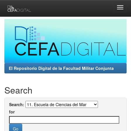
Skip
navigation
El Repositorio Digital de la Facultad Militar Conjunta
Search
Search:
for