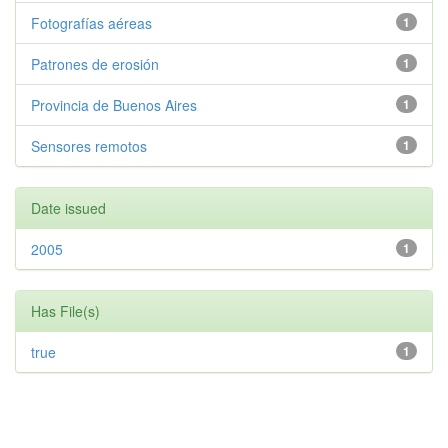
Fotografías aéreas
1
Patrones de erosión
1
Provincia de Buenos Aires
1
Sensores remotos
1
Date issued
2005
1
Has File(s)
true
1