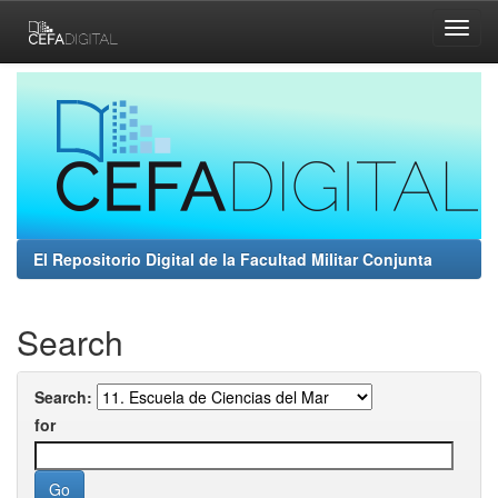
Skip
navigation
El Repositorio Digital de la Facultad Militar Conjunta
Search
Search:
for