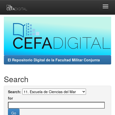
Skip
navigation
El Repositorio Digital de la Facultad Militar Conjunta
Search
Search:
for