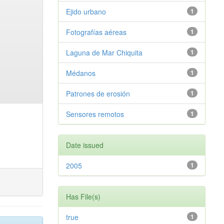
Ejido urbano
1
Fotografías aéreas
1
Laguna de Mar Chiquita
1
Médanos
1
Patrones de erosión
1
Sensores remotos
1
Date issued
2005
1
Has File(s)
true
1