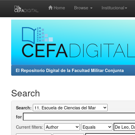
Home
Browse
Institucional
Skip
navigation
El Repositorio Digital de la Facultad Militar Conjunta
Search
Search:
for
Current filters: