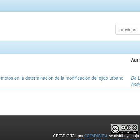
previous
Auth
 remotos en la determinación de la modificación del ejido urbano
De L
And
CEFADIGITAL
por
CEFADIGITAL
se distribuye baj