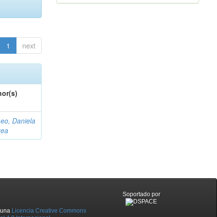
1
next
or(s)
eo, Daniela
rea
Soportado por
o una
Licencia Creative Commons