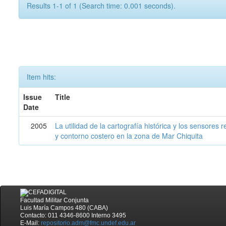
Results 1-1 of 1 (Search time: 0.001 seconds).
Item hits:
Issue
Title
Date
2005
La utilidad de la cartografía histórica y los sensores
y contorno costero en la zona de Mar Chiquita
Facultad Militar Conjunta
Luis María Campos 480 (CABA)
Contacto: 011 4346-8600 Interno 3495
E-Mail:
repositorio.adm@fmc.undef.edu.ar