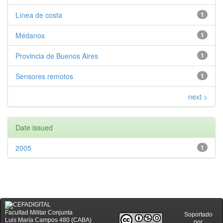
Línea de costa
1
Médanos
1
Provincia de Buenos Aires
1
Sensores remotos
1
next >
Date issued
2005
1
Facultad Militar Conjunta
Soportado
Luis María Campos 480 (CABA)
por