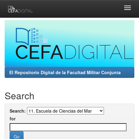
Skip
navigation
El Repositorio Digital de la Facultad Militar Conjunta
Search
Search:
for