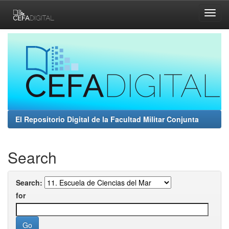
Skip
navigation
El Repositorio Digital de la Facultad Militar Conjunta
Search
Search:
for