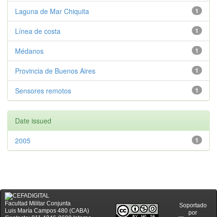
Laguna de Mar Chiquita
1
Línea de costa
1
Médanos
1
Provincia de Buenos Aires
1
Sensores remotos
1
Date issued
2005
1
Facultad Militar Conjunta
Soportado
Luis María Campos 480 (CABA)
por