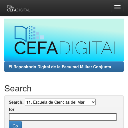
Skip
navigation
El Repositorio Digital de la Facultad Militar Conjunta
Search
Search:
for