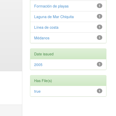
Formación de playas
1
Laguna de Mar Chiquita
1
Línea de costa
1
Médanos
1
Date issued
2005
1
Has File(s)
true
1