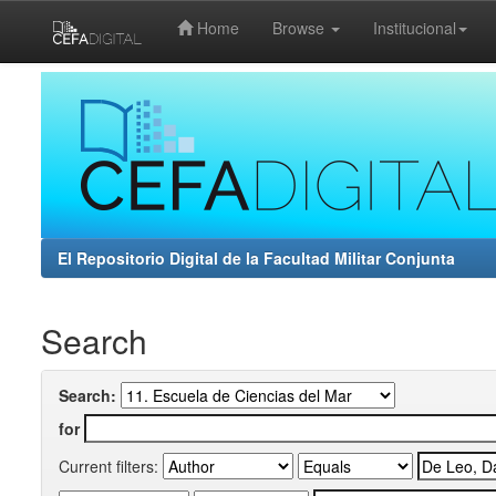
Home
Browse
Institucional
Skip
navigation
El Repositorio Digital de la Facultad Militar Conjunta
Search
Search:
for
Current filters: