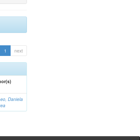
1
next
or(s)
eo, Daniela
rea