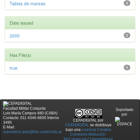
Tablas de mareas
1
Date issued
2005
1
Has File(s)
true
1
Facultad Militar Conjunta
Soportado
Luis María Campos 480 (CABA)
por
Contacto: 011 4346-8600 Interno
CEFADIGITAL
por
3495
CEFADIGITAL
se distribuye
E-Mail:
bajo una
Licencia Creative
repositorio.adm@fmc.undef.edu.ar
Commons Atribución-
NoComercial-CompartirIgual