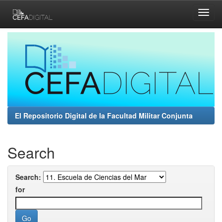
Skip
navigation
El Repositorio Digital de la Facultad Militar Conjunta
Search
Search:
for