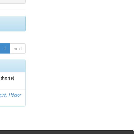
1
next
thor(s)
giró, Héctor