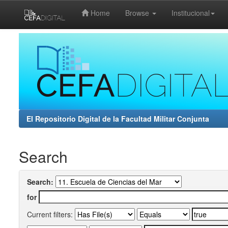
Home
Browse
Institucional
Skip
navigation
El Repositorio Digital de la Facultad Militar Conjunta
Search
Search:
for
Current filters: