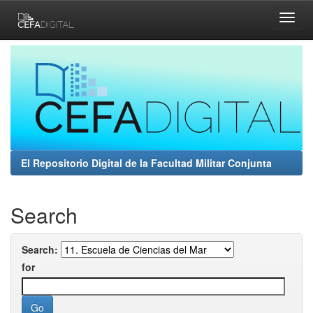
Skip
navigation
El Repositorio Digital de la Facultad Militar Conjunta
Search
Search:
for