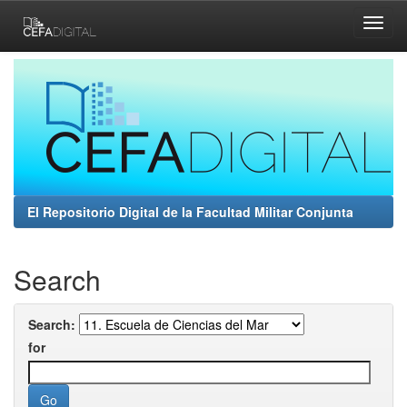
Skip
navigation
El Repositorio Digital de la Facultad Militar Conjunta
Search
Search:
for