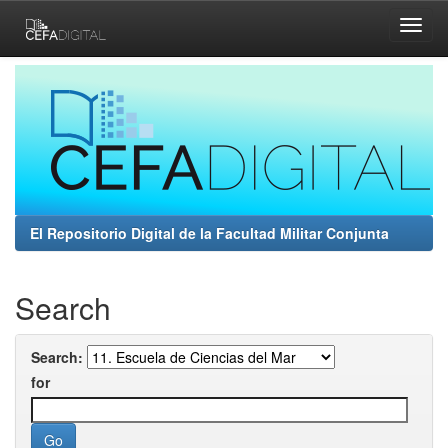
Skip
navigation
El Repositorio Digital de la Facultad Militar Conjunta
Search
Search:
for