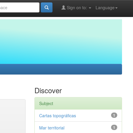
Sign on to:
Language
Discover
Subject
Cartas topográficas
1
Mar territorial
1