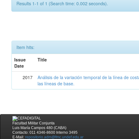
Results 1-1 of 1 (Search time: 0.002 seconds).
Item hits:
Issue
Title
Date
2017
Análisis de la variación temporal de la línea de cos
las líneas de base.
Facultad Militar Conjunta
Luis María Campos 480 (CABA)
Contacto: 011 4346-8600 Interno 3495
E-Mail:
repositorio.adm@fmc.undef.edu.ar