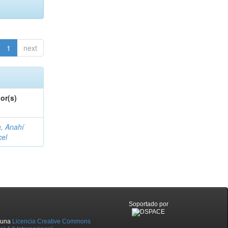
1
next
or(s)
a, Anahí
cel
Soportado por
o una
Licencia Creative Commons