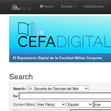
Home
Browse
Institucional
Skip
navigation
El Repositorio Digital de la Facultad Militar Conjunta
Search
Search:
for
Current filters: