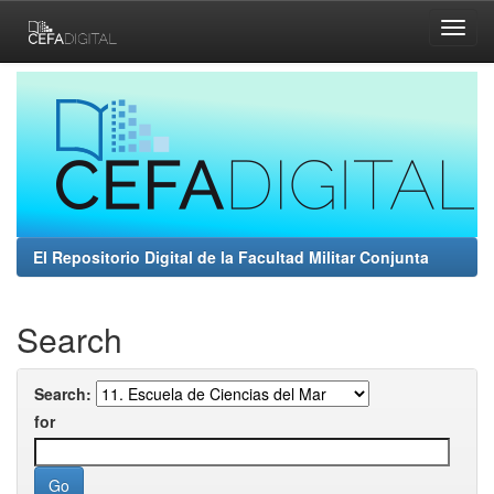
Skip
navigation
El Repositorio Digital de la Facultad Militar Conjunta
Search
Search:
for