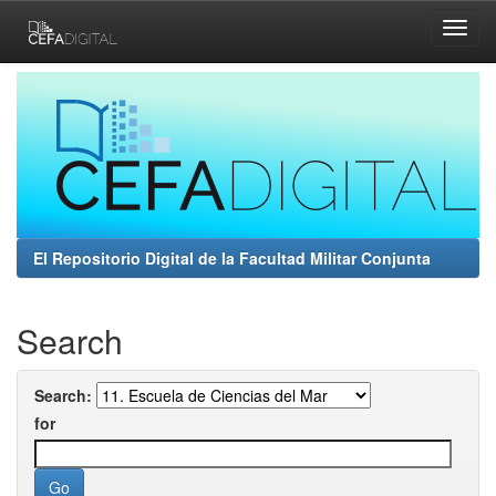
Skip
navigation
El Repositorio Digital de la Facultad Militar Conjunta
Search
Search:
for