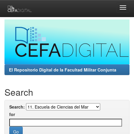
Skip
navigation
El Repositorio Digital de la Facultad Militar Conjunta
Search
Search:
for