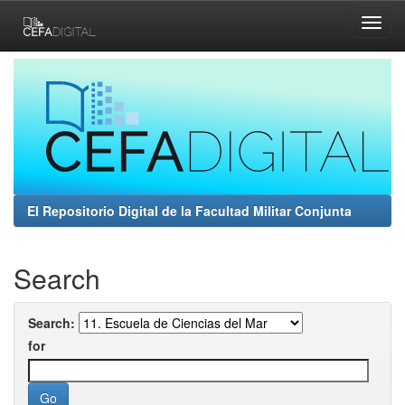
Skip
navigation
El Repositorio Digital de la Facultad Militar Conjunta
Search
Search:
for