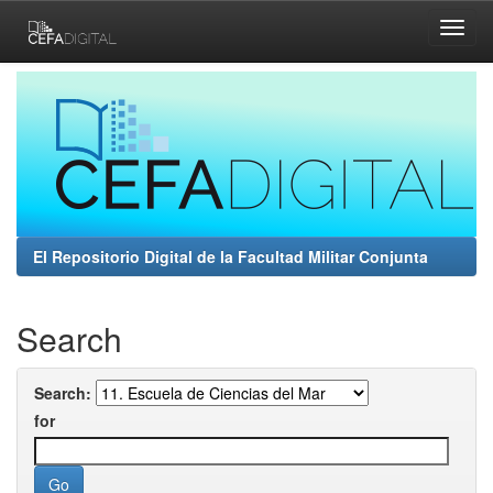
Skip
navigation
El Repositorio Digital de la Facultad Militar Conjunta
Search
Search:
for