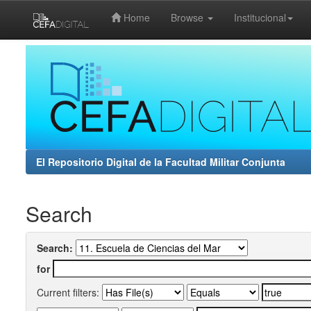
Home
Browse
Institucional
Skip
navigation
El Repositorio Digital de la Facultad Militar Conjunta
Search
Search:
for
Current filters: