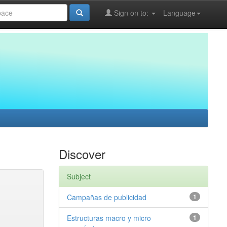
Sign on to:
Language
Discover
Subject
Campañas de publicidad
1
Estructuras macro y micro
1