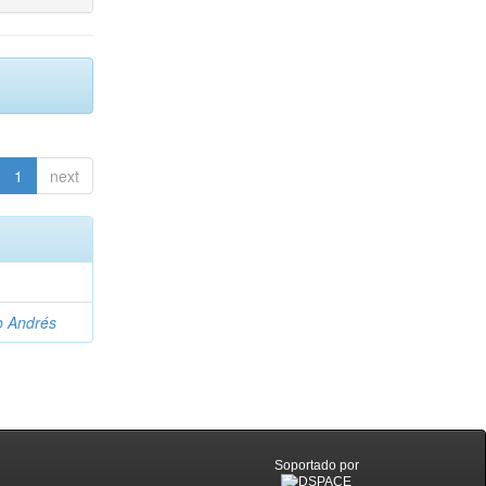
1
next
o Andrés
Soportado por