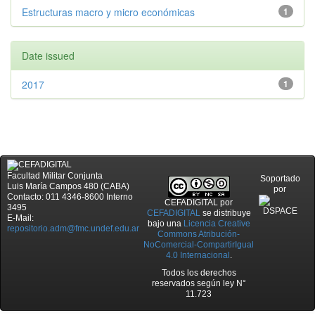
Estructuras macro y micro económicas
1
Date issued
2017
1
Facultad Militar Conjunta
Soportado
Luis María Campos 480 (CABA)
por
Contacto: 011 4346-8600 Interno
CEFADIGITAL
por
3495
CEFADIGITAL
se distribuye
E-Mail:
bajo una
Licencia Creative
repositorio.adm@fmc.undef.edu.ar
Commons Atribución-
NoComercial-CompartirIgual
4.0 Internacional
.
Todos los derechos
reservados según ley N°
11.723