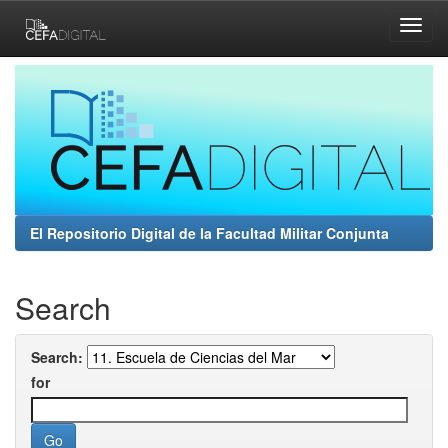
Skip
navigation
El Repositorio Digital de la Facultad Militar Conjunta
Search
Search:
for