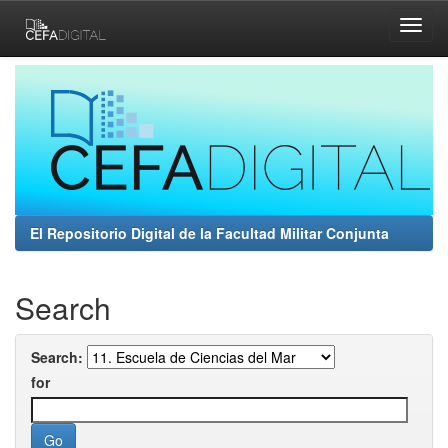
Skip
navigation
El Repositorio Digital de la Facultad Militar Conjunta
Search
Search:
for