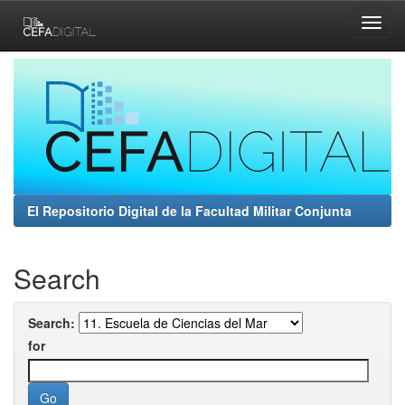
Skip
navigation
El Repositorio Digital de la Facultad Militar Conjunta
Search
Search:
for