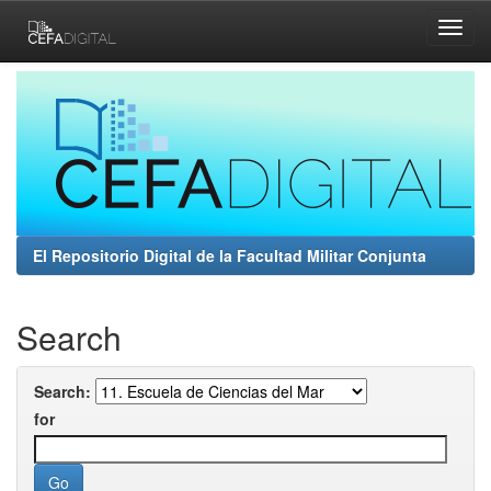
Skip
navigation
El Repositorio Digital de la Facultad Militar Conjunta
Search
Search:
for