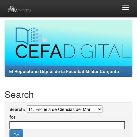
Skip
navigation
El Repositorio Digital de la Facultad Militar Conjunta
Search
Search:
for