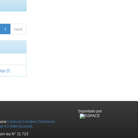
1
next
los O.
Soportado por
o una
Licencia Creative Commons
l 4.0 Internacional
.
ún ley N° 11.723