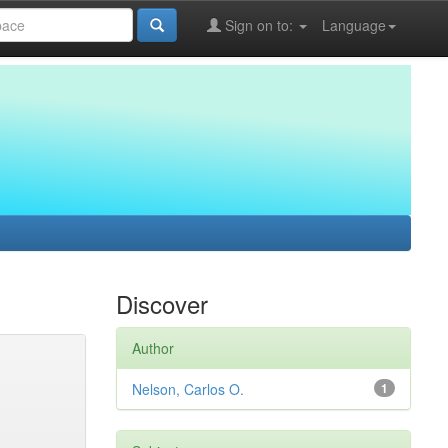
Sign on to:
Language
Discover
Author
Nelson, Carlos O.
1