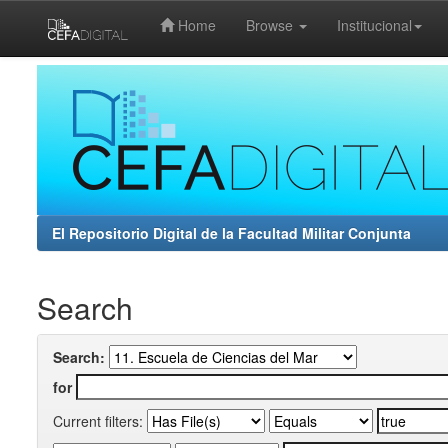
Home
Browse
Institucional
Skip
navigation
El Repositorio Digital de la Facultad Militar Conjunta
Search
Search:
for
Current filters: