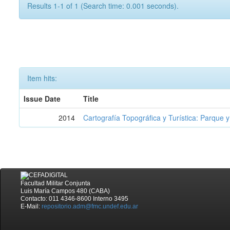
Results 1-1 of 1 (Search time: 0.001 seconds).
Item hits:
Issue Date
Title
2014
Cartografía Topográfica y Turística: Parque 
Facultad Militar Conjunta
Luis María Campos 480 (CABA)
Contacto: 011 4346-8600 Interno 3495
E-Mail:
repositorio.adm@fmc.undef.edu.ar