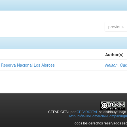
previous
Author(s)
y Reserva Nacional Los Alerces
Nelson, Car
CEFADIGITAL
por
CEFADIGITAL
se distribuye baj
Atribución-NoComercial-CompartirIgua
Todos los derechos reservados seg