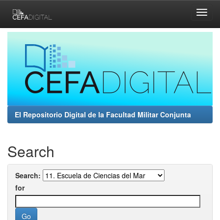
Skip
navigation
El Repositorio Digital de la Facultad Militar Conjunta
Search
Search:
for