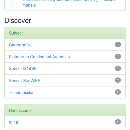
manejo
Discover
Subject
Cartografía
1
Plataforma Continental Argentina
1
Sensor MODIS
1
Sensor SeaWiFS
1
Teledetección
1
Date issued
2018
1