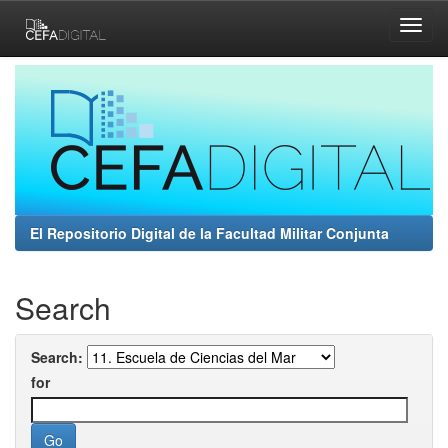
Skip
navigation
El Repositorio Digital de la Facultad Militar Conjunta
Search
Search:
for