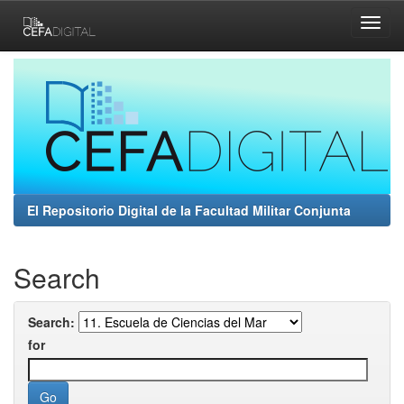
Skip
navigation
El Repositorio Digital de la Facultad Militar Conjunta
Search
Search:
for