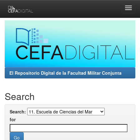
Skip
navigation
El Repositorio Digital de la Facultad Militar Conjunta
Search
Search:
for