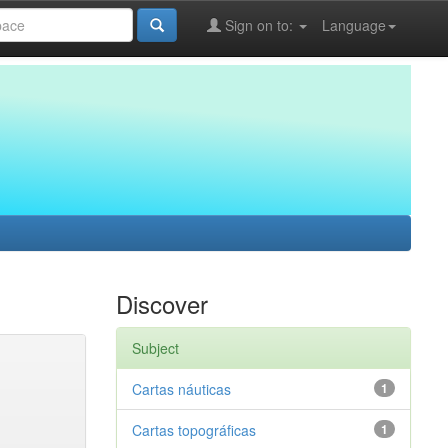
Sign on to:
Language
Discover
Subject
Cartas náuticas
1
Cartas topográficas
1