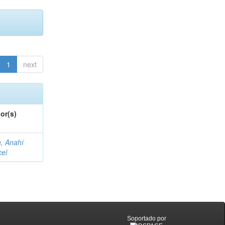
1
next
or(s)
a, Anahí
cel
Soportado por