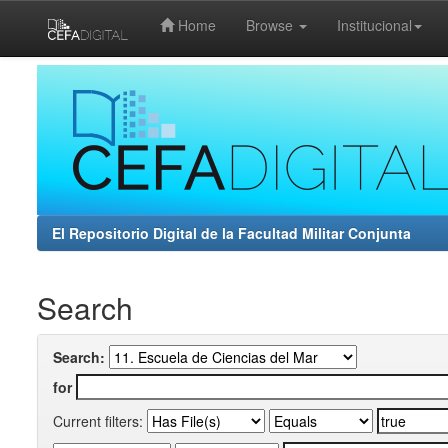
Home
Browse
Institucional
Skip
navigation
El Repositorio Digital de la Facultad Militar Conjunta
Search
Search:
for
Current filters: