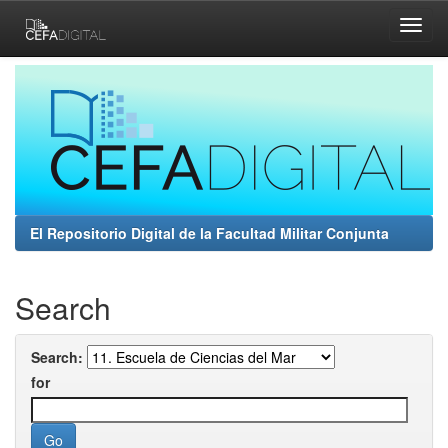
Skip
navigation
El Repositorio Digital de la Facultad Militar Conjunta
Search
Search:
for