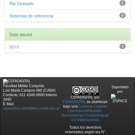
Ria Deseado
1
Sistemas de referencia
1
Date issued
2015
1
Facultad Militar Conjunta
Soportado
Luis María Campos 480 (CABA)
por
Contacto: 011 4346-8600 Interno
CEFADIGITAL
por
3495
CEFADIGITAL
se distribuye
E-Mail:
bajo una
Licencia Creative
repositorio.adm@fmc.undef.edu.ar
Commons Atribución-
NoComercial-CompartirIgual
4.0 Internacional
.
Todos los derechos
reservados según ley N°