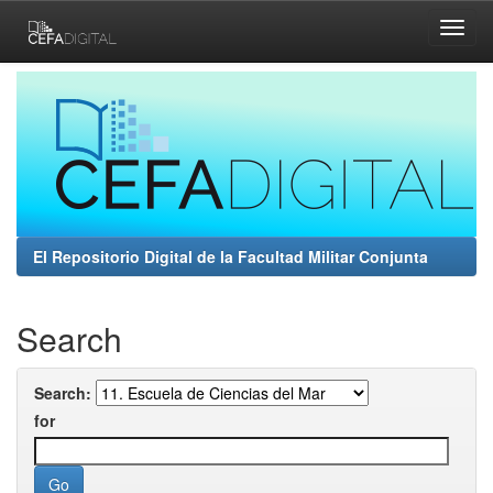
Skip
navigation
El Repositorio Digital de la Facultad Militar Conjunta
Search
Search:
for