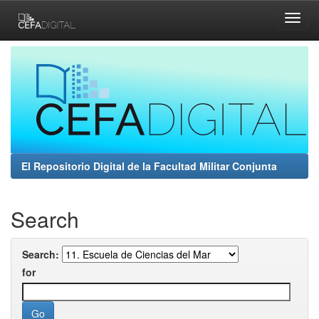
Skip
navigation
El Repositorio Digital de la Facultad Militar Conjunta
Search
Search:
for