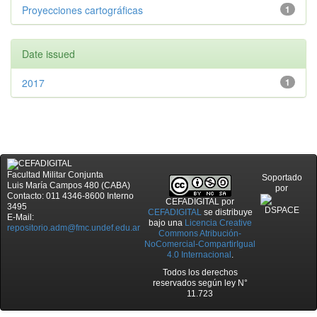
Proyecciones cartográficas
1
Date issued
2017
1
Facultad Militar Conjunta
Soportado
Luis María Campos 480 (CABA)
por
Contacto: 011 4346-8600 Interno
CEFADIGITAL
por
3495
CEFADIGITAL
se distribuye
E-Mail:
bajo una
Licencia Creative
repositorio.adm@fmc.undef.edu.ar
Commons Atribución-
NoComercial-CompartirIgual
4.0 Internacional
.
Todos los derechos
reservados según ley N°
11.723