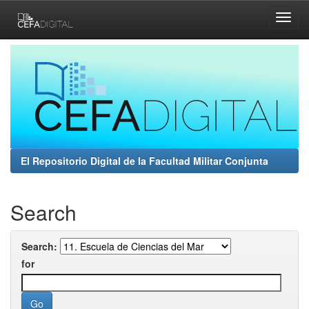
Skip
navigation
El Repositorio Digital de la Facultad Militar Conjunta
Search
Search:
for