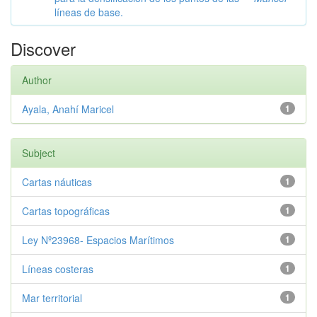
líneas de base.
Discover
Author
Ayala, Anahí Maricel
1
Subject
Cartas náuticas
1
Cartas topográficas
1
Ley Nº23968- Espacios Marítimos
1
Líneas costeras
1
Mar territorial
1