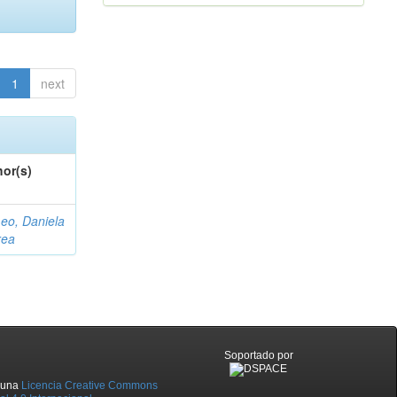
1
next
or(s)
eo, Daniela
rea
Soportado por
o una
Licencia Creative Commons