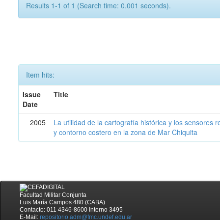
Results 1-1 of 1 (Search time: 0.001 seconds).
Item hits:
Issue
Title
Date
2005
La utilidad de la cartografía histórica y los sensores
y contorno costero en la zona de Mar Chiquita
Facultad Militar Conjunta
Luis María Campos 480 (CABA)
Contacto: 011 4346-8600 Interno 3495
E-Mail:
repositorio.adm@fmc.undef.edu.ar