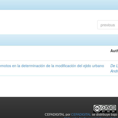
previous
Auth
 remotos en la determinación de la modificación del ejido urbano
De L
And
CEFADIGITAL
por
CEFADIGITAL
se distribuye baj