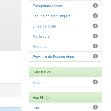
Fotografías aéreas
1
Laguna de Mar Chiquita
1
Línea de costa
1
Morfología
1
Médanos
1
Provincia de Buenos Aires
1
Date issued
2005
1
Has File(s)
true
1