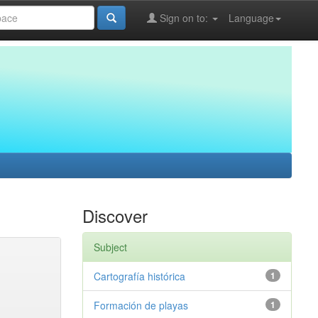
Sign on to:
Language
Discover
Subject
Cartografía histórica
1
Formación de playas
1