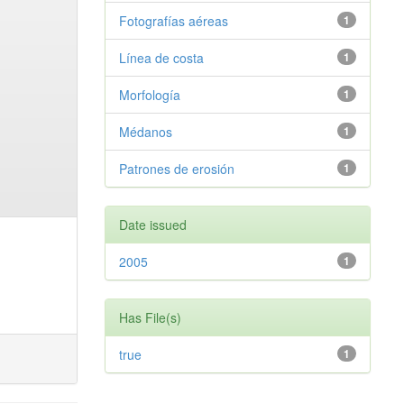
Fotografías aéreas
1
Línea de costa
1
Morfología
1
Médanos
1
Patrones de erosión
1
Date issued
2005
1
Has File(s)
true
1