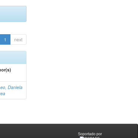
1
next
or(s)
eo, Daniela
rea
Soportado por