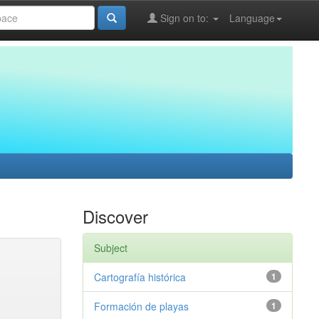
Sign on to:
Language
Discover
Subject
Cartografía histórica
1
Formación de playas
1