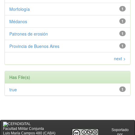
Morfología
1
Médanos
1
Patrones de erosión
1
Provincia de Buenos Aires
1
next >
Has File(s)
true
1
Facultad Militar Conjunta
Soportado
Luis María Campos 480 (CABA)
por