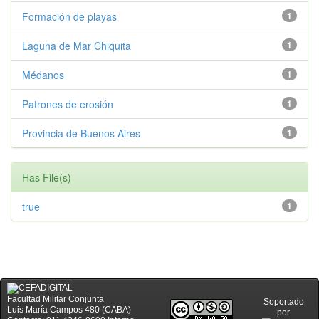
Formación de playas
1
Laguna de Mar Chiquita
1
Médanos
1
Patrones de erosión
1
Provincia de Buenos Aires
1
Has File(s)
true
1
Facultad Militar Conjunta
Soportado
Luis María Campos 480 (CABA)
por