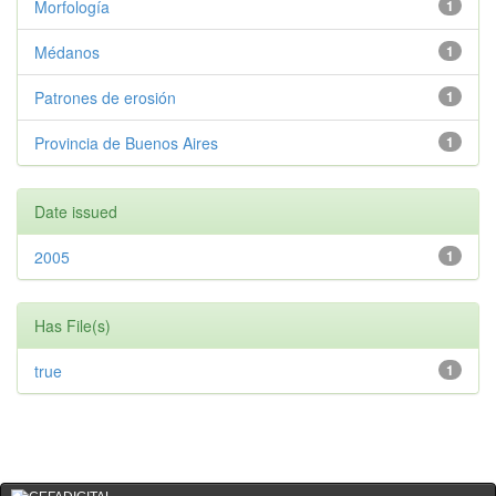
Morfología
1
Médanos
1
Patrones de erosión
1
Provincia de Buenos Aires
1
Date issued
2005
1
Has File(s)
true
1