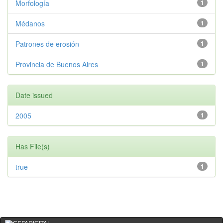
Morfología
1
Médanos
1
Patrones de erosión
1
Provincia de Buenos Aires
1
Date issued
2005
1
Has File(s)
true
1