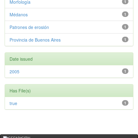
Morfología
1
Médanos
1
Patrones de erosión
1
Provincia de Buenos Aires
1
Date issued
2005
1
Has File(s)
true
1